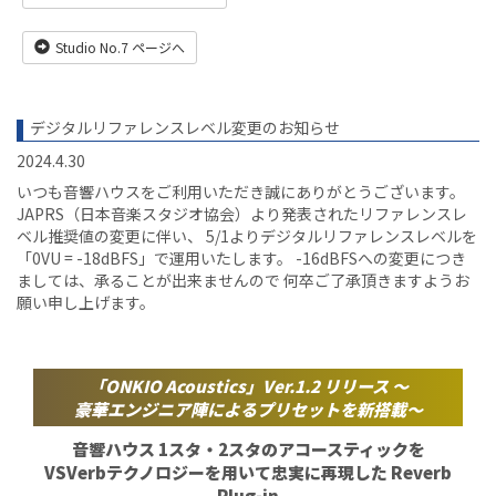
Studio No.7 ページへ
デジタルリファレンスレベル変更のお知らせ
2024.4.30
いつも音響ハウスをご利用いただき誠にありがとうございます。
JAPRS（日本音楽スタジオ協会）より発表されたリファレンスレ
ベル推奨値の変更に伴い、 5/1よりデジタルリファレンスレベルを
「0VU = -18dBFS」で運用いたします。 -16dBFSへの変更につき
ましては、承ることが出来ませんので 何卒ご了承頂きますようお
願い申し上げます。
「ONKIO Acoustics」Ver.1.2 リリース
〜
豪華エンジニア陣によるプリセットを
新搭載〜
音響ハウス 1スタ・2スタ
のアコースティックを
VSVerbテクノロジーを用いて忠実に再現した
Reverb
Plug-in