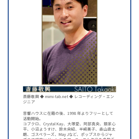
斎藤敬興 ◆ mimi-tab.net ◆ レコーディング・エン
ジニア
音響ハウスに在籍の後、1998 年よりフリーとして
活動開始。
コブクロ、Crystal Kay、大塚愛、阿部真央、類家心
平、小沼ようすけ、鈴木央紹、半﨑美子、森山直太
朗、ゴスペラーズ、May Jなど、ポップスからジャ