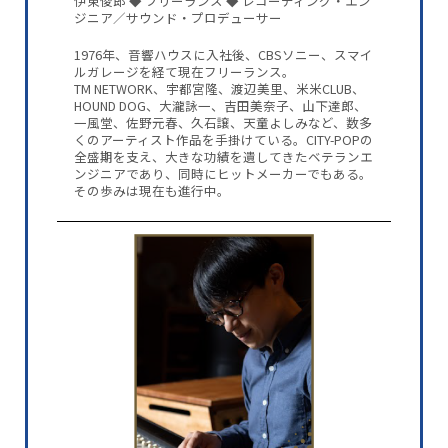
伊東俊郎 ◆ フリーランス ◆ レコーディング・エン
ジニア／サウンド・プロデューサー
1976年、音響ハウスに入社後、CBSソニー、スマイ
ルガレージを経て現在フリーランス。
TM NETWORK、宇都宮隆、渡辺美里、米米CLUB、
HOUND DOG、大瀧詠一、吉田美奈子、山下達郎、
一風堂、佐野元春、久石譲、天童よしみなど、数多
くのアーティスト作品を手掛けている。CITY-POPの
全盛期を支え、大きな功績を遺してきたベテランエ
ンジニアであり、同時にヒットメーカーでもある。
その歩みは現在も進行中。