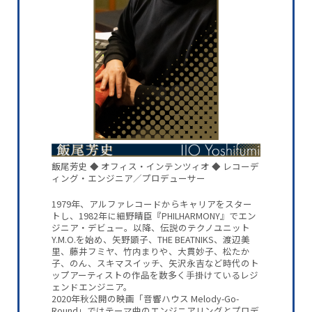
飯尾芳史 ◆ オフィス・インテンツィオ ◆ レコーデ
ィング・エンジニア／プロデューサー
1979年、アルファレコードからキャリアをスター
トし、1982年に細野晴臣『PHILHARMONY』でエン
ジニア・デビュー。以降、伝説のテクノユニット
Y.M.O.を始め、矢野顕子、THE BEATNIKS、渡辺美
里、藤井フミヤ、竹内まりや、大貫妙子、松たか
子、のん、スキマスイッチ、矢沢永吉など時代のト
ップアーティストの作品を数多く手掛けているレジ
ェンドエンジニア。
2020年秋公開の映画「音響ハウス Melody-Go-
Round」ではテーマ曲のエンジニアリングとプロデ