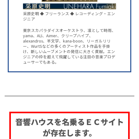
采原史明 ◆ フリーランス ◆ レコーディング・エン
ジニア
東京スカパラダイスオーケストラ、凛として時雨、
yama、ALI、Aimer、クリープハイプ、
alexandros、羊文学、kana-boon、リーガルリリ
ー、WurtSなどの多くのアーティスト作品を手掛
け、新しいムーブメントの発信に大きく貢献。エン
ジニアの枠を超えて飛躍している注目の音楽プロデ
ューサーでもある。
音響ハウスを名乗るＥＣサイト
が存在します。