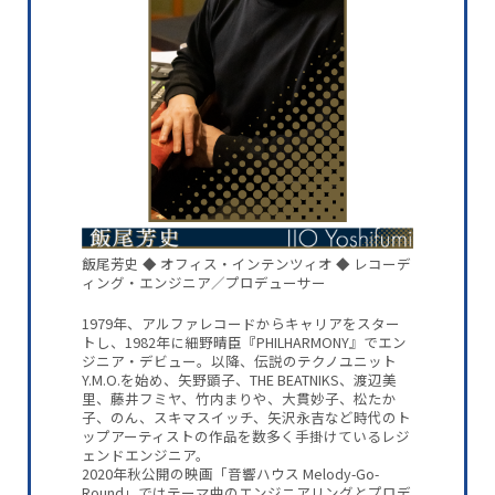
飯尾芳史 ◆ オフィス・インテンツィオ ◆ レコーデ
ィング・エンジニア／プロデューサー
1979年、アルファレコードからキャリアをスター
トし、1982年に細野晴臣『PHILHARMONY』でエン
ジニア・デビュー。以降、伝説のテクノユニット
Y.M.O.を始め、矢野顕子、THE BEATNIKS、渡辺美
里、藤井フミヤ、竹内まりや、大貫妙子、松たか
子、のん、スキマスイッチ、矢沢永吉など時代のト
ップアーティストの作品を数多く手掛けているレジ
ェンドエンジニア。
2020年秋公開の映画「音響ハウス Melody-Go-
Round」ではテーマ曲のエンジニアリングとプロデ