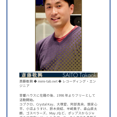
斎藤敬興 ◆ mimi-tab.net ◆ レコーディング・エン
ジニア
音響ハウスに在籍の後、1998 年よりフリーとして
活動開始。
コブクロ、Crystal Kay、大塚愛、阿部真央、類家心
平、小沼ようすけ、鈴木央紹、半﨑美子、森山直太
朗、ゴスペラーズ、May Jなど、ポップスからジャ