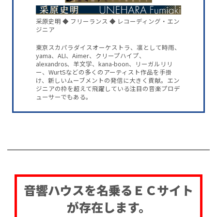
采原史明 ◆ フリーランス ◆ レコーディング・エン
ジニア
東京スカパラダイスオーケストラ、凛として時雨、
yama、ALI、Aimer、クリープハイプ、
alexandros、羊文学、kana-boon、リーガルリリ
ー、WurtSなどの多くのアーティスト作品を手掛
け、新しいムーブメントの発信に大きく貢献。エン
ジニアの枠を超えて飛躍している注目の音楽プロデ
ューサーでもある。
音響ハウスを名乗るＥＣサイト
が存在します。