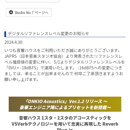
Studio No.7 ページへ
デジタルリファレンスレベル変更のお知らせ
2024.4.30
いつも音響ハウスをご利用いただき誠にありがとうございます。
JAPRS（日本音楽スタジオ協会）より発表されたリファレンスレ
ベル推奨値の変更に伴い、 5/1よりデジタルリファレンスレベルを
「0VU = -18dBFS」で運用いたします。 -16dBFSへの変更につき
ましては、承ることが出来ませんので 何卒ご了承頂きますようお
願い申し上げます。
「ONKIO Acoustics」Ver.1.2 リリース
〜
豪華エンジニア陣によるプリセットを
新搭載〜
音響ハウス 1スタ・2スタ
のアコースティックを
VSVerbテクノロジーを用いて忠実に再現した
Reverb
Plug-in