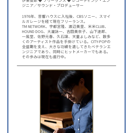
伊東俊郎 ◆ フリーランス ◆ レコーディング・エン
ジニア／サウンド・プロデューサー
1976年、音響ハウスに入社後、CBSソニー、スマイ
ルガレージを経て現在フリーランス。
TM NETWORK、宇都宮隆、渡辺美里、米米CLUB、
HOUND DOG、大瀧詠一、吉田美奈子、山下達郎、
一風堂、佐野元春、久石譲、天童よしみなど、数多
くのアーティスト作品を手掛けている。CITY-POPの
全盛期を支え、大きな功績を遺してきたベテランエ
ンジニアであり、同時にヒットメーカーでもある。
その歩みは現在も進行中。